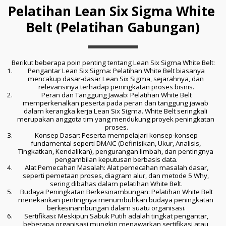
Pelatihan Lean Six Sigma White 
Belt (Pelatihan Gabungan)
Berikut beberapa poin penting tentang Lean Six Sigma White Belt:
 Pengantar Lean Six Sigma: Pelatihan White Belt biasanya 
mencakup dasar-dasar Lean Six Sigma, sejarahnya, dan 
relevansinya terhadap peningkatan proses bisnis.
 Peran dan Tanggung Jawab: Pelatihan White Belt 
memperkenalkan peserta pada peran dan tanggung jawab 
dalam kerangka kerja Lean Six Sigma. White Belt seringkali 
merupakan anggota tim yang mendukung proyek peningkatan 
proses.
 Konsep Dasar: Peserta mempelajari konsep-konsep 
fundamental seperti DMAIC (Definisikan, Ukur, Analisis, 
Tingkatkan, Kendalikan), pengurangan limbah, dan pentingnya 
pengambilan keputusan berbasis data.
 Alat Pemecahan Masalah: Alat pemecahan masalah dasar, 
seperti pemetaan proses, diagram alur, dan metode 5 Why, 
sering dibahas dalam pelatihan White Belt.
 Budaya Peningkatan Berkesinambungan: Pelatihan White Belt 
menekankan pentingnya menumbuhkan budaya peningkatan 
berkesinambungan dalam suatu organisasi.
 Sertifikasi: Meskipun Sabuk Putih adalah tingkat pengantar, 
beberapa organisasi mungkin menawarkan sertifikasi atau 