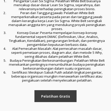
 Pengantar Lean Six Sigma: Pelatihan White Belt biasanya 
mencakup dasar-dasar Lean Six Sigma, sejarahnya, dan 
relevansinya terhadap peningkatan proses bisnis.
 Peran dan Tanggung Jawab: Pelatihan White Belt 
memperkenalkan peserta pada peran dan tanggung jawab 
dalam kerangka kerja Lean Six Sigma. White Belt seringkali 
merupakan anggota tim yang mendukung proyek peningkatan 
proses.
 Konsep Dasar: Peserta mempelajari konsep-konsep 
fundamental seperti DMAIC (Definisikan, Ukur, Analisis, 
Tingkatkan, Kendalikan), pengurangan limbah, dan pentingnya 
pengambilan keputusan berbasis data.
 Alat Pemecahan Masalah: Alat pemecahan masalah dasar, 
seperti pemetaan proses, diagram alur, dan metode 5 Why, 
sering dibahas dalam pelatihan White Belt.
 Budaya Peningkatan Berkesinambungan: Pelatihan White Belt 
menekankan pentingnya menumbuhkan budaya peningkatan 
berkesinambungan dalam suatu organisasi.
 Sertifikasi: Meskipun Sabuk Putih adalah tingkat pengantar, 
beberapa organisasi mungkin menawarkan sertifikasi atau 
pengakuan setelah menyelesaikan pelatihan.
Pelatihan Gratis