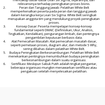
mencakup dasar-dasar Lean Six Sigma, sejarahnya, dan 
relevansinya terhadap peningkatan proses bisnis.
 Peran dan Tanggung Jawab: Pelatihan White Belt 
memperkenalkan peserta pada peran dan tanggung jawab 
dalam kerangka kerja Lean Six Sigma. White Belt seringkali 
merupakan anggota tim yang mendukung proyek peningkatan 
proses.
 Konsep Dasar: Peserta mempelajari konsep-konsep 
fundamental seperti DMAIC (Definisikan, Ukur, Analisis, 
Tingkatkan, Kendalikan), pengurangan limbah, dan pentingnya 
pengambilan keputusan berbasis data.
 Alat Pemecahan Masalah: Alat pemecahan masalah dasar, 
seperti pemetaan proses, diagram alur, dan metode 5 Why, 
sering dibahas dalam pelatihan White Belt.
 Budaya Peningkatan Berkesinambungan: Pelatihan White Belt 
menekankan pentingnya menumbuhkan budaya peningkatan 
berkesinambungan dalam suatu organisasi.
 Sertifikasi: Meskipun Sabuk Putih adalah tingkat pengantar, 
beberapa organisasi mungkin menawarkan sertifikasi atau 
pengakuan setelah menyelesaikan pelatihan.